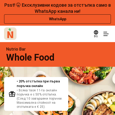
Psst! 🤫 Ексклузивни кодове за отстъпка само в
WhatsApp канала ни!
WhatsApp
BG
Nutrio Bar
Whole Food
• 20% отстъпка при първа
поръчка онлайн
• Всяка твоя 11-та oнлайн
поръчка е с 50% отстъпка.
(След 10 завършени поръчки.
Максимална стойност на
отстъпката е € 25).