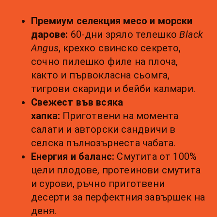
Премиум селекция месо и морски 
дарове:
 60-дни зряло телешко 
Black 
Angus
, крехко свинско секрето, 
сочно пилешко филе на плоча, 
както и първокласна сьомга, 
тигрови скариди и бейби калмари.
Свежест във всяка 
хапка:
 Приготвени на момента 
салати и авторски сандвичи в 
селска пълнозърнеста чабата.
Енергия и баланс:
 Смутита от 100% 
цели плодове, протеинови смутита 
и сурови, ръчно приготвени 
десерти за перфектния завършек на 
деня.